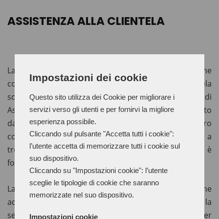
ASSISTENZA ALLA CLIENTELA
La capacità di ascolto, il sapere trovare la soluzione
Impostazioni dei cookie
corretta ad ogni esigenza presentata dalla clientela
sono le caratteristiche peculiari del nostro servizio di
Questo sito utilizza dei Cookie per migliorare i
Assistenza alla Clientela. È un lavoro complesso dato
servizi verso gli utenti e per fornirvi la migliore
esperienza possibile.
dal numero sempre in crescita di prodotti e dalla loro
Cliccando sul pulsante "Accetta tutti i cookie":
composizione sempre più specifica, ma arrivare a
l’utente accetta di memorizzare tutti i cookie sul
trovare l’idea giusta per ognuno dei nostri clienti è
suo dispositivo.
fonte di grande soddisfazione.
Cliccando su "Impostazioni cookie": l’utente
sceglie le tipologie di cookie che saranno
La nostra è un’assistenza ad ampio raggio che
memorizzate nel suo dispositivo.
accompagna l’utilizzatore in ogni passaggio con la
serenità di avere la FAC GB sempre accanto per
Impostazioni cookie