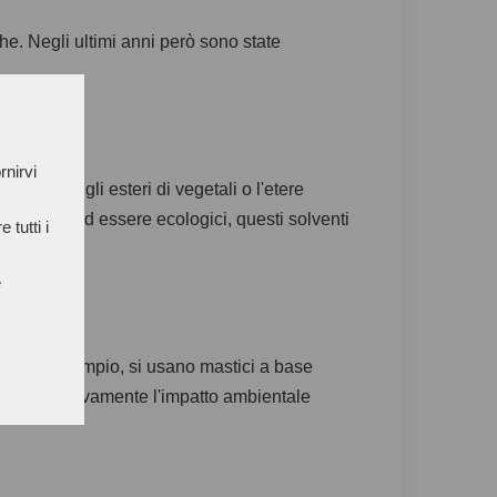
che. Negli ultimi anni però sono state
rnirvi
ili come gli esteri di vegetali o l'etere
se. Oltre ad essere ecologici, questi solventi
 tutti i
e
tale. Ad esempio, si usano mastici a base
o significativamente l'impatto ambientale