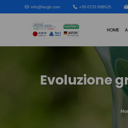
info@facgb.com
+39 0733 898525
HOME
A
Evoluzione gr
Ho