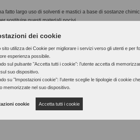
 ha fatto largo uso di solventi e mastici a base di sostanze chimi
er sostituire questi materiali nocivi.
stazioni dei cookie
sito utilizza dei Cookie per migliorare i servizi verso gli utenti e per fo
nno lentamente lasciando spazio a solventi vegetali e biodegradab
iore esperienza possibile.
i da fonti rinnovabili e non contengono sostanze tossiche o danno
do sul pulsante "Accetta tutti i cookie": l’utente accetta di memorizzare
rgetico durante il processo produttivo.
sul suo dispositivo.
do su "Impostazioni cookie": l’utente sceglie le tipologie di cookie ch
o memorizzate nel suo dispositivo.
della pelletteria sono caratterizzati da un minore impatto ambien
azioni cookie
Accetta tutti i cookie
 mastici a base d'acqua sono atossici e biodegradabili, riducend