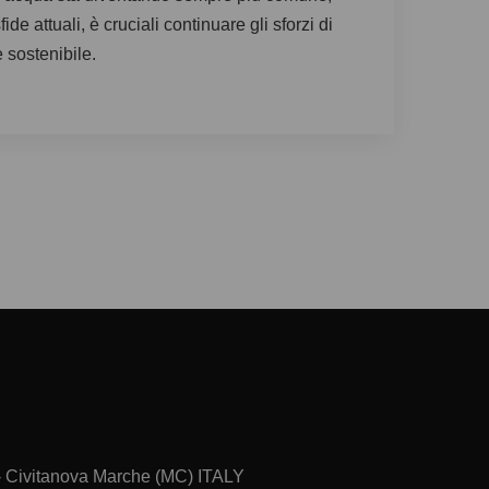
e attuali, è cruciali continuare gli sforzi di
 sostenibile.
 - Civitanova Marche (MC) ITALY