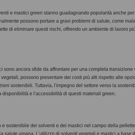
olventi e mastici green stanno guadagnando popolarità anche per i 
nalmente possono portare a gravi problemi di salute, come malattie
mette di eliminare questi rischi, offrendo un ambiente di lavoro più 
, ci sono ancora sfide da affrontare per una completa transizione
 vegetali, possono presentare dei costi più alti rispetto alle opzi
ni sostenibili. Tuttavia, l'impegno del settore verso la sosteni
 disponibilità e l'accessibilità di questi materiali green.
 e sostenibile dei solventi e dei mastici nel campo della pellet
lla salute umana. L'utilizzo di solventi vegetali e mastici a ba