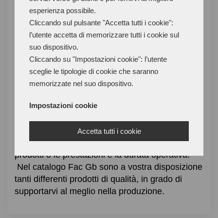
tecniche come la saldatura, la brasatura e la
esperienza possibile.
rivettatura, sono state adottate diverse iniziative
Cliccando sul pulsante "Accetta tutti i cookie":
di ricerca, sviluppo e ingegneria per creare le
l’utente accetta di memorizzare tutti i cookie sul
migliori soluzioni per i collanti industriali.
suo dispositivo.
L'uso di adesivi industriali come alternativa al
Cliccando su "Impostazioni cookie": l’utente
fissaggio meccanico, alla saldatura e ad altri
sceglie le tipologie di cookie che saranno
metodi di giunzione offre alle aziende un
memorizzate nel suo dispositivo.
vantaggio che le rende più competitive.
Impostazioni cookie
L'integrazione dei materiali adesivi nei processi
di progettazione, produzione e assemblaggio è
la soluzione ideale per ridurre i costi complessivi
Accetta tutti i cookie
di produzione, incrementare l'affidabilità dei
prodotti o le prestazioni e la durata operativa.
Nel catalogo Fac Gb sono a vostra disposizione
tanti differenti prodotti di qualità, in grado di
supportarvi al meglio nella produzione.