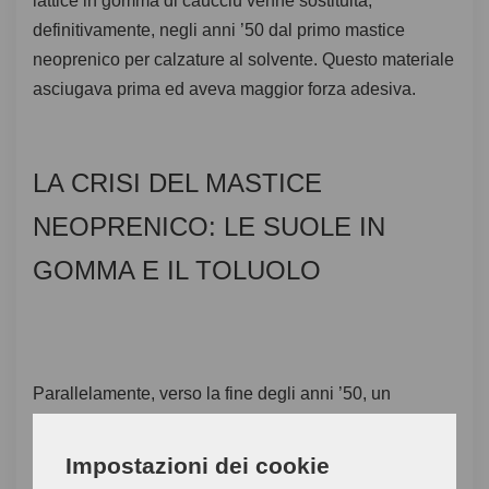
lattice in gomma di caucciù venne sostituita,
definitivamente, negli anni ’50 dal primo mastice
neoprenico per calzature al solvente. Questo materiale
asciugava prima ed aveva maggior forza adesiva.
LA CRISI DEL MASTICE
NEOPRENICO: LE SUOLE IN
GOMMA E IL TOLUOLO
Parallelamente, verso la fine degli anni ’50, un
materiale, più elastico del cuoio, fece la sua entrata nel
mercato delle calzature: la suola in gomma. Le
Impostazioni dei cookie
mescola della suola in gomma conteneva, però, delle