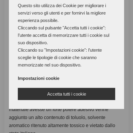
Questo sito utilizza dei Cookie per migliorare i
componenti oleose che, salendo in superficie,
servizi verso gli utenti e per fornirvi la migliore
neutralizzavano l’azione adesiva del mastice
esperienza possibile.
neoprenico a freddo.
Cliccando sul pulsante "Accetta tutti i cookie":
l’utente accetta di memorizzare tutti i cookie sul
Entrò in gioco allora l’attivatore per il mastice: il
suo dispositivo.
collante formava una pellicola isolante sulla superficie
Cliccando su "Impostazioni cookie": l’utente
della suola in gomma e il mastice neoprenico
sceglie le tipologie di cookie che saranno
riacquistò il suo potere adesivo.
memorizzate nel suo dispositivo.
Impostazioni cookie
Qualche anno dopo, il mastice neoprenico dovette
Accetta tutti i cookie
affrontare un’ulteriore crisi. Per far sì che questo
materiale avesse un forte potere adesivo venne
aggiunto un alto contenuto di toluolo, solvente
aromatico ritenuto altamente tossico e vietato dallo