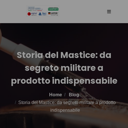
HOME
AGENCY
Storia del Mastice: da
segreto militare a
SELLING WEB
prodotto indispensabile
TECHNOLOGY
Home
Blog
PRODOTTI
Storia del Mastice: da segreto militare a prodotto
indispensabile
BLOG