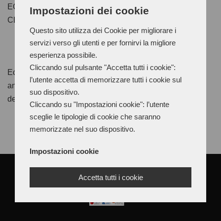
ECOLOGICAL STAIN REMOVER FOR LEATHER,
Impostazioni dei cookie
CLEANER FOR PARA
Questo sito utilizza dei Cookie per migliorare i
servizi verso gli utenti e per fornirvi la migliore
esperienza possibile.
Cliccando sul pulsante "Accetta tutti i cookie":
Ecomundus is an ecological solvent for cleaning leather
l’utente accetta di memorizzare tutti i cookie sul
and fabrics from stains and glue accesses, suitable for all
suo dispositivo.
delicate materials. Sponge and brush application.
Cliccando su "Impostazioni cookie": l’utente
sceglie le tipologie di cookie che saranno
memorizzate nel suo dispositivo.
Impostazioni cookie
Accetta tutti i cookie