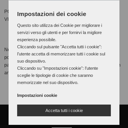
POLYCHLOROPRENE ADHESIVE WITH LOW
Impostazioni dei cookie
VISCOSITY AND MEDIUM-SHORT OPEN TIME
Questo sito utilizza dei Cookie per migliorare i
servizi verso gli utenti e per fornirvi la migliore
esperienza possibile.
Cliccando sul pulsante "Accetta tutti i cookie":
Neoprene Special D is a highly crystallized
l’utente accetta di memorizzare tutti i cookie sul
polychloroprene adhesive for laminates, wood and
suo dispositivo.
padding that can be applied by spray. Strong tear strength
Cliccando su "Impostazioni cookie": l’utente
and high heat resistance.
sceglie le tipologie di cookie che saranno
memorizzate nel suo dispositivo.
Impostazioni cookie
Accetta tutti i cookie