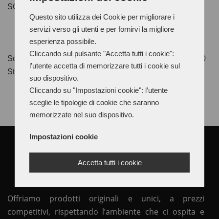
SOLVENT FOR THE DILUTION OF THE NC 100 STICK
Questo sito utilizza dei Cookie per migliorare i
servizi verso gli utenti e per fornirvi la migliore
esperienza possibile.
Cliccando sul pulsante "Accetta tutti i cookie":
Solvent NC is a mixture of solvents for diluting the NC100
l’utente accetta di memorizzare tutti i cookie sul
Starch.
suo dispositivo.
Cliccando su "Impostazioni cookie": l’utente
sceglie le tipologie di cookie che saranno
memorizzate nel suo dispositivo.
Impostazioni cookie
Accetta tutti i cookie
Offriamo prodotti originali e unici, a prezzi
competitivi, rispettando l’ambiente che ci ospita e