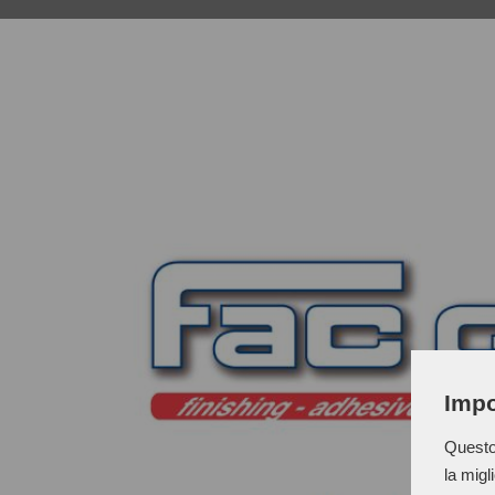
Impo
Questo 
la migl