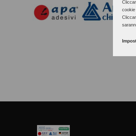
Cliccan
cookie 
Cliccan
sarann
Impost