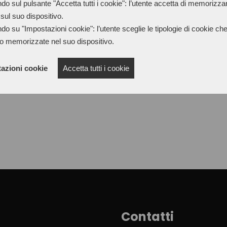
for various finishes. It is ap
do sul pulsante "Accetta tutti i cookie": l’utente accetta di memorizzare
sul suo dispositivo.
than 1,000 rpm) and then the
do su "Impostazioni cookie": l’utente sceglie le tipologie di cookie ch
silky film and a pleasant tou
o memorizzate nel suo dispositivo.
azioni cookie
Accetta tutti i cookie
Contatti