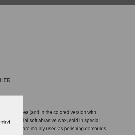
THER
etable waxes (and in the colored version with
iles of special soft abrasive wax, sold in special
rnirvi
rams. They are mainly used as polishing demoulds