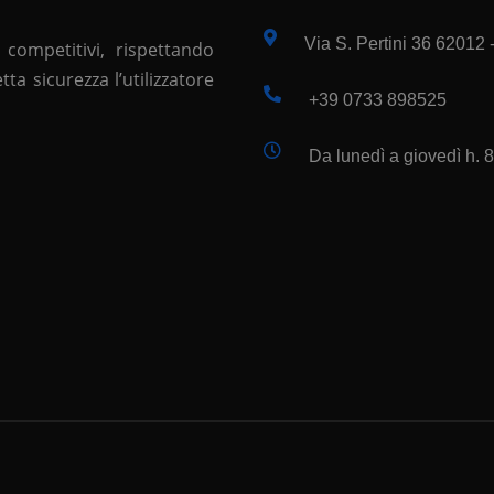
Via S. Pertini 36 62012
 competitivi, rispettando
a sicurezza l’utilizzatore
+39 0733 898525
Da lunedì a giovedì h. 8