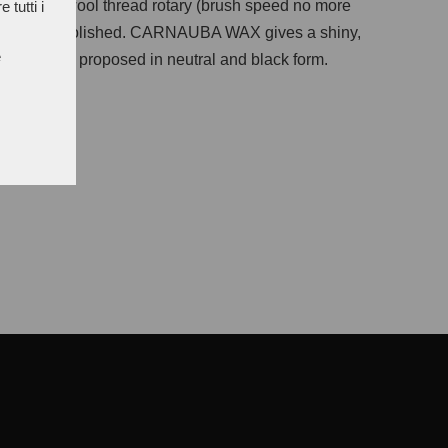
plied on the wool thread rotary (brush speed no more
 tutti i
 article is polished. CARNAUBA WAX gives a shiny,
e
ch. They are proposed in neutral and black form.