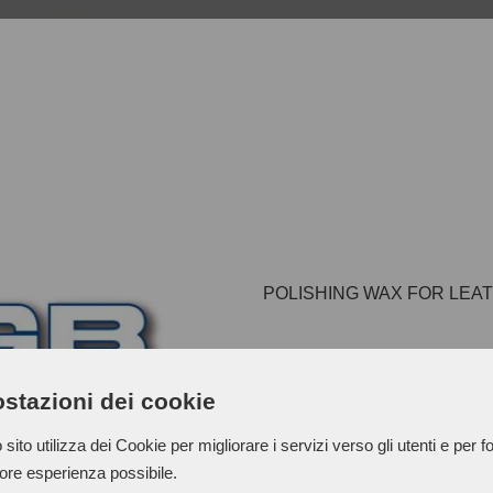
POLISHING WAX FOR LEA
stazioni dei cookie
Formulated with precious veg
soluble dyes), they are solid t
sito utilizza dei Cookie per migliorare i servizi verso gli utenti e per fo
trays weighing around 250 g
iore esperienza possibile.