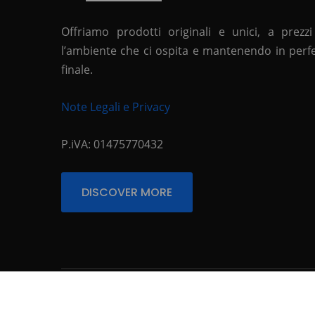
Offriamo prodotti originali e unici, a prezzi
l’ambiente che ci ospita e mantenendo in perfett
finale.
Note Legali e Privacy
P.iVA: 01475770432
DISCOVER MORE
© Copyright 2026
. All Rights Reserved.