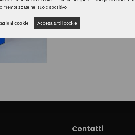
applying the adhesive. For
o memorizzate nel suo dispositivo.
Solvente M at least 10 minute
on both sides. Strong tear resi
azioni cookie
Accetta tutti i cookie
bonding materials that require
Contatti