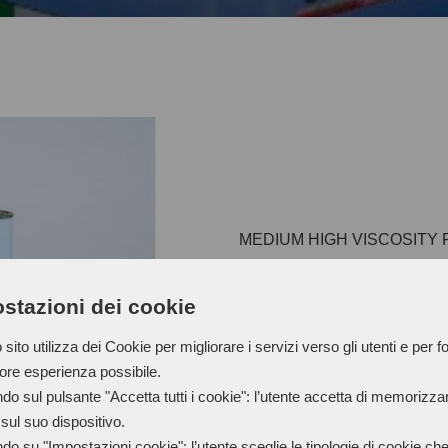
MEDIUM HIGH VISCOSITY
RESISTANCE (TRANSPARE
stazioni dei cookie
sito utilizza dei Cookie per migliorare i servizi verso gli utenti e per fo
iore esperienza possibile.
Neoplastic 3PC is a single-
do sul pulsante "Accetta tutti i cookie": l’utente accetta di memorizzare
and PVC rubber soles that ca
sul suo dispositivo.
rubber, Primer Fac halogenat
do su "Impostazioni cookie": l’utente sceglie le tipologie di cookie ch