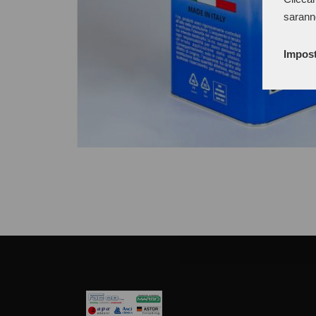
sarann
Impost