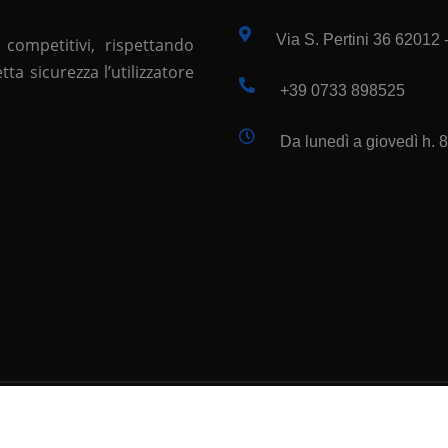
Via S. Pertini 36 62012
 competitivi, rispettando
a sicurezza l’utilizzatore
+39 0733 898525
Da lunedì a giovedì h. 8