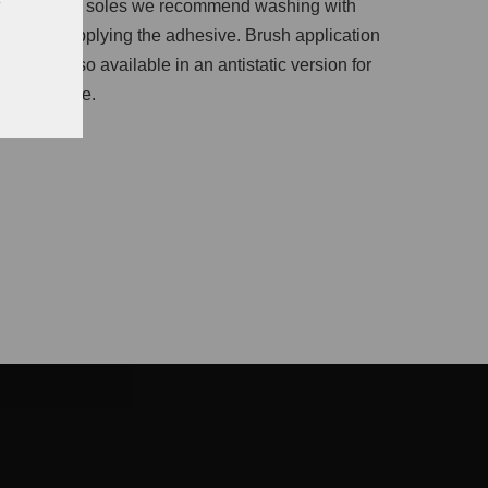
 PU and PVC soles we recommend washing with
s before applying the adhesive. Brush application
stance. Also available in an antistatic version for
 this feature.