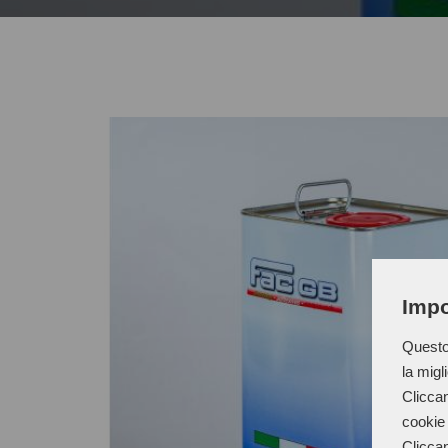
Impo
Questo 
la migl
Cliccan
cookie 
Cliccan