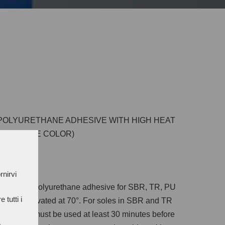
 POLYURETHANE ADHESIVE WITH HIGH HEAT
NT WHITE COLOR)
rnirvi
component polyurethane adhesive for SBR, TR, PU
 tutti i
n be reactivated at 70°. For soles in SBR and TR
ing agent must be used at least 30 minutes before
e