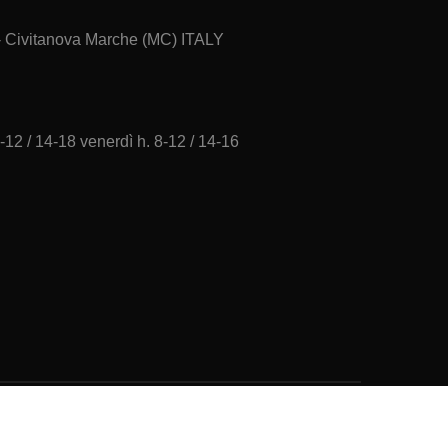
 - Civitanova Marche (MC) ITALY
-12 / 14-18 venerdì h. 8-12 / 14-16