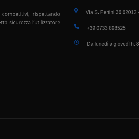
Via S. Pertini 36 62012
 competitivi, rispettando
a sicurezza l’utilizzatore
+39 0733 898525
Da lunedì a giovedì h. 8