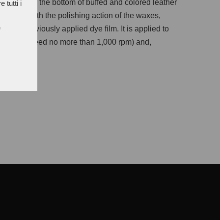
rasive for the bottom of buffed and colored leather
 tutti i
ombined with the polishing action of the waxes,
e
to the previously applied dye film. It is applied to
h rotation speed no more than 1,000 rpm) and,
moulded.