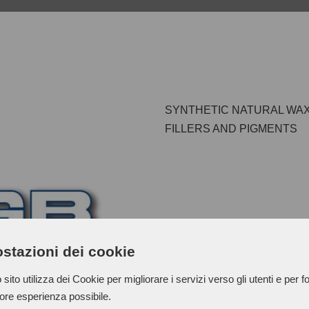
SYNTHETIC NATURAL WAX
FILLERS AND PIGMENTS
They are solid tiles of abrasi
stazioni dei cookie
Formulated with precious nat
very fine abrasives.
sito utilizza dei Cookie per migliorare i servizi verso gli utenti e per fo
iore esperienza possibile.