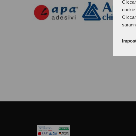
Cliccan
cookie 
Cliccan
sarann
Impost