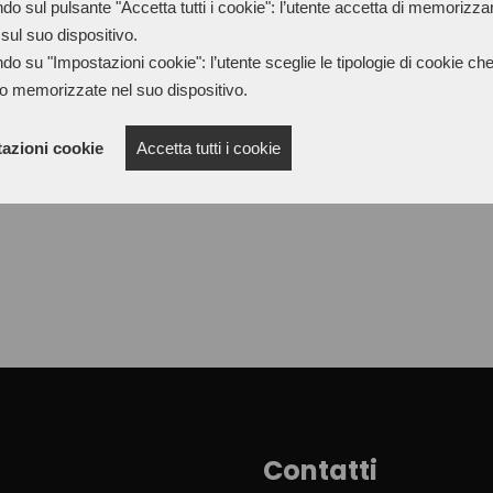
Mainly used as a smoothing ab
do sul pulsante "Accetta tutti i cookie": l’utente accetta di memorizzare
sul suo dispositivo.
soles. The abrasive action, c
do su "Impostazioni cookie": l’utente sceglie le tipologie di cookie ch
equalizes and gives brilliance 
o memorizzate nel suo dispositivo.
the rotating wire cloth (brus
subsequently, the sole is de
azioni cookie
Accetta tutti i cookie
Available in various colors.
Contatti