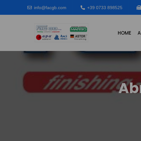
info@facgb.com
+39 0733 898525
HOME
A
Ab