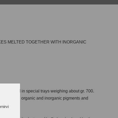
ES MELTED TOGETHER WITH INORGANIC
ve wax, sold in special trays weighing about gr. 700.
ural waxes, organic and inorganic pigments and
rnirvi