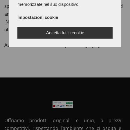
memorizzate nel suo dispositivo.
speed lower than 1,000 rpm). With this operation, an aged
and full-bodied film is obtained. It is possible to use
Impostazioni cookie
INVECCHIATO directly on the frosted grain of the sole
obtaining, in this case, a slightly antiqued film.
Accetta tutti i cookie
Available in various colourways. Packaging kg. 5/10
Offriamo prodotti originali e unici, a prezzi
competitivi, rispettando l’ambiente che ci ospita e