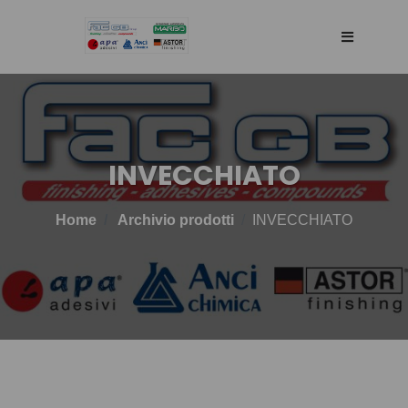
HOME
AGENCY
INVECCHIATO
SELLING WEB
Home
Archivio prodotti
INVECCHIATO
TECHNOLOGY
PRODOTTI
BLOG