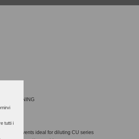
AND THINNING
rnirvi
 tutti i
organic solvents ideal for diluting CU series
e