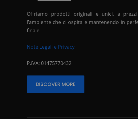
Offriamo prodotti originali e unici, a prezzi
l’ambiente che ci ospita e mantenendo in perfett
finale.
Note Legali e Privacy
P.iVA: 01475770432
DISCOVER MORE
© Copyright 2026
. All Rights Reserved.