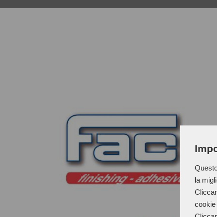
Impo
Questo 
la migl
Cliccan
cookie 
Cliccan