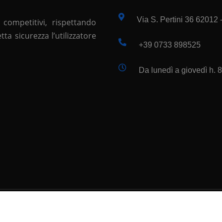
Via S. Pertini 36 62012
 competitivi, rispettando
a sicurezza l’utilizzatore
+39 0733 898525
Da lunedì a giovedì h. 8