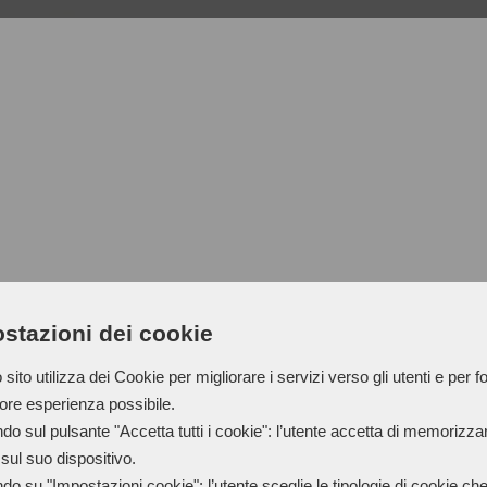
stazioni dei cookie
SOLVENT FOR CLEANING 
sito utilizza dei Cookie per migliorare i servizi verso gli utenti e per fo
iore esperienza possibile.
do sul pulsante "Accetta tutti i cookie": l’utente accetta di memorizzare
sul suo dispositivo.
S 700 solvent is a mixture of 
do su "Impostazioni cookie": l’utente sceglie le tipologie di cookie ch