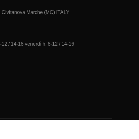
 - Civitanova Marche (MC) ITALY
-12 / 14-18 venerdì h. 8-12 / 14-16