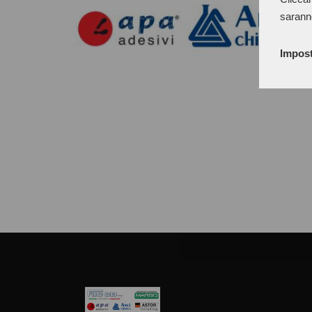
sarann
Impost