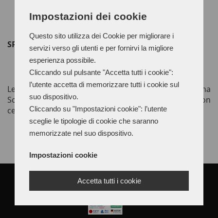
Impostazioni dei cookie
Questo sito utilizza dei Cookie per migliorare i
SPAZZOLE PANNO MILITARE
servizi verso gli utenti e per fornirvi la migliore
esperienza possibile.
Cliccando sul pulsante "Accetta tutti i cookie":
l’utente accetta di memorizzare tutti i cookie sul
Le spazzole in panno militare, lana Galles e lana
suo dispositivo.
Scotland si utilizzano per lucidare suole e tacchi con
Cliccando su "Impostazioni cookie": l’utente
cere abrasive e carnaube.
sceglie le tipologie di cookie che saranno
memorizzate nel suo dispositivo.
Impostazioni cookie
Accetta tutti i cookie