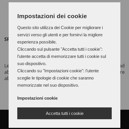
Impostazioni dei cookie
Questo sito utilizza dei Cookie per migliorare i
servizi verso gli utenti e per fornirvi la migliore
SPAZZOLE PANNO MILITARE PIÙ TELA
esperienza possibile.
Cliccando sul pulsante "Accetta tutti i cookie":
l’utente accetta di memorizzare tutti i cookie sul
suo dispositivo.
Le spazzole in panno militare e tela servono ad
Cliccando su "Impostazioni cookie": l’utente
abrasivare e lucidare suole e tacchi in cuoio con cere
abrasive coprenti e tingenti
sceglie le tipologie di cookie che saranno
memorizzate nel suo dispositivo.
Impostazioni cookie
Accetta tutti i cookie