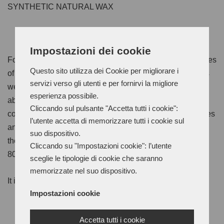
SYNTHETIC NATURAL WAX
Impostazioni dei cookie
Formulated with precious natural waxes, they are solid tiles
Questo sito utilizza dei Cookie per migliorare i
of special soft abrasive wax, they are sold in special trays
servizi verso gli utenti e per fornirvi la migliore
weighing around 700 grams and are mainly used as an
esperienza possibile.
abrasive wax for leather uppers. The abrasive action,
Cliccando sul pulsante "Accetta tutti i cookie":
combined with the polishing action of the waxes, equalizes
l’utente accetta di memorizzare tutti i cookie sul
and gives brilliance to the leather uppers. It is applied on
suo dispositivo.
the rotating canvas (brush rotation speed no more than
Cliccando su "Impostazioni cookie": l’utente
800/900 rpm).
sceglie le tipologie di cookie che saranno
memorizzate nel suo dispositivo.
It is available in various colors.
Impostazioni cookie
Accetta tutti i cookie