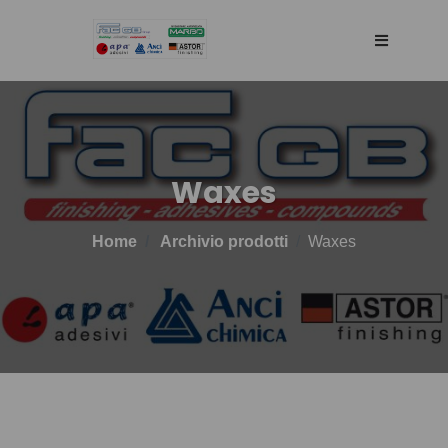
HOME
AGENCY
Waxes
SELLING WEB
Home
Archivio prodotti
Waxes
TECHNOLOGY
PRODOTTI
BLOG