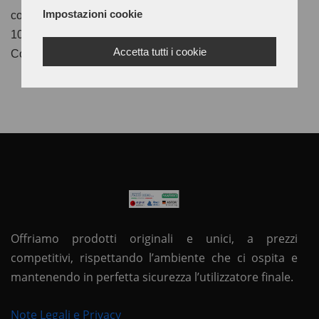
Impostazioni cookie
consiglia di trattare la tomaia con spazzola di lana (800-
1000 giri al minuto), impregnata di CARNAUBA.
Accetta tutti i cookie
Confezione da kg. 5
Offriamo prodotti originali e unici, a prezzi
competitivi, rispettando l’ambiente che ci ospita e
mantenendo in perfetta sicurezza l’utilizzatore finale.
Note Legali e Privacy