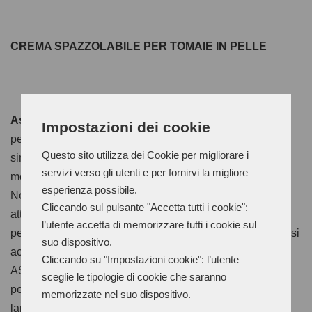
CREMA SPAZZOLABILE PER TOMAIE IN PELLE
Astorian Cream
è la crema spazzolabile per tomaie in
Impostazioni dei cookie
pelle formulata con le più pregiate cere naturali e
Questo sito utilizza dei Cookie per migliorare i
sintetiche. Una volta applicata la pelle risulta piacevole e
servizi verso gli utenti e per fornirvi la migliore
morbida, valorizzata da un effetto anticato.
esperienza possibile.
Nella versione colorata è particolarmente utile per
Cliccando sul pulsante "Accetta tutti i cookie":
attenuare le differenze di tonalità del pellame, così come
l’utente accetta di memorizzare tutti i cookie sul
per colorare il taglio vivo delle tomaie non ripiegate. Non si
suo dispositivo.
accumula sulle eventuali cuciture o forature della tomaia.
Cliccando su "Impostazioni cookie": l’utente
ASTORIAN CREAM può essere applicato su ogni tipo di
sceglie le tipologie di cookie che saranno
pellame utilizzando una spugna o un morbido panno di
memorizzate nel suo dispositivo.
lana. Dopo una rapida asciugatura (5-10 minuti) si