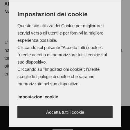
ADESIVO AD ALTA ADESIVITÀ A BASE DI GOMMA
NATURALE AD ALTA VISCOSITÀ
Impostazioni dei cookie
Questo sito utilizza dei Cookie per migliorare i
servizi verso gli utenti e per fornirvi la migliore
esperienza possibile.
L'Eco Mastice Rinf.
è un adesivo a base di gomma
Cliccando sul pulsante "Accetta tutti i cookie":
naturale ad alta adesività indicato per la costruzione della
l’utente accetta di memorizzare tutti i cookie sul
tomaia in giunteria. Il pellame mantiene caratteristiche di
suo dispositivo.
ottima flessibilità nel tempo. Applicazione a pennello da
Cliccando su "Impostazioni cookie": l’utente
entrambe le parti.
sceglie le tipologie di cookie che saranno
memorizzate nel suo dispositivo.
Impostazioni cookie
Accetta tutti i cookie