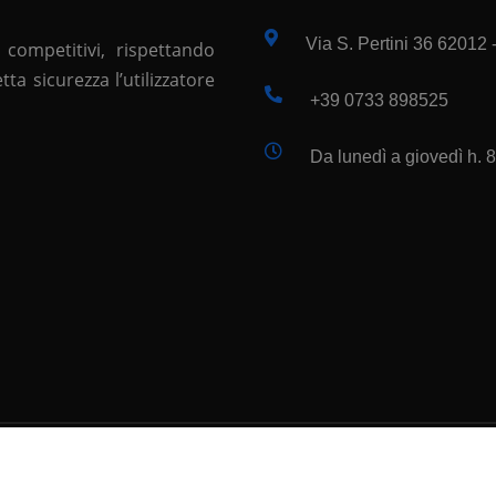
Via S. Pertini 36 62012
 competitivi, rispettando
a sicurezza l’utilizzatore
+39 0733 898525
Da lunedì a giovedì h. 8