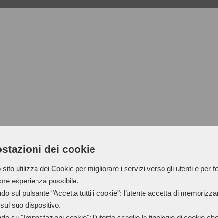
stazioni dei cookie
CERE SOLIDE
sito utilizza dei Cookie per migliorare i servizi verso gli utenti e per fo
iore esperienza possibile.
do sul pulsante "Accetta tutti i cookie": l’utente accetta di memorizzare
Matite di cera
per riparare le
sul suo dispositivo.
riparare le pelli rovinate dur
do su "Impostazioni cookie": l’utente sceglie le tipologie di cookie ch