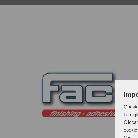
Impo
Questo 
la migl
Cliccan
cookie 
Cliccan