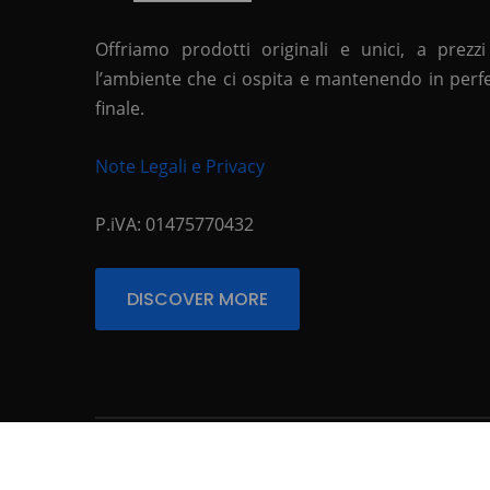
Offriamo prodotti originali e unici, a prezzi
l’ambiente che ci ospita e mantenendo in perfett
finale.
Note Legali e Privacy
P.iVA: 01475770432
DISCOVER MORE
© Copyright 2026
. All Rights Reserved.