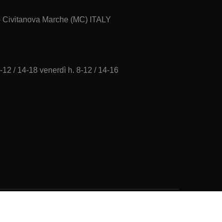
 - Civitanova Marche (MC) ITALY
-12 / 14-18 venerdì h. 8-12 / 14-16