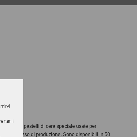
rnirvi
 tutti i
 pelli. Sono pastelli di cera speciale usate per
ante il processo di produzione. Sono disponibili in 50
e