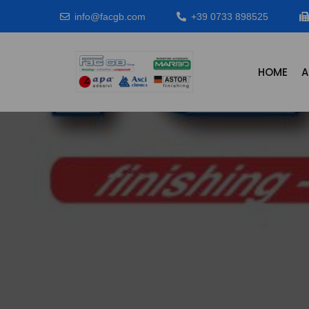
info@facgb.com
+39 0733 898525
HOME
A