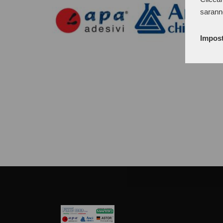
sarann
Impost