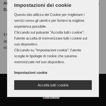
ADESIVO POLICLOROPRENICO A MEDIA VISCOSITÀ
Impostazioni dei cookie
DA APPLICARE DA UN SOLO LATO
Questo sito utilizza dei Cookie per migliorare i
servizi verso gli utenti e per fornirvi la migliore
esperienza possibile.
Cliccando sul pulsante "Accetta tutti i cookie":
Il Neoprene ONE WAY è un adesivo neoprenico da
l’utente accetta di memorizzare tutti i cookie sul
applicare a pennello o a rullo per la costruzione della
suo dispositivo.
soletta nella calzatura. Va applicato da una sola parte.
Cliccando su "Impostazioni cookie": l’utente
sceglie le tipologie di cookie che saranno
memorizzate nel suo dispositivo.
Impostazioni cookie
Accetta tutti i cookie