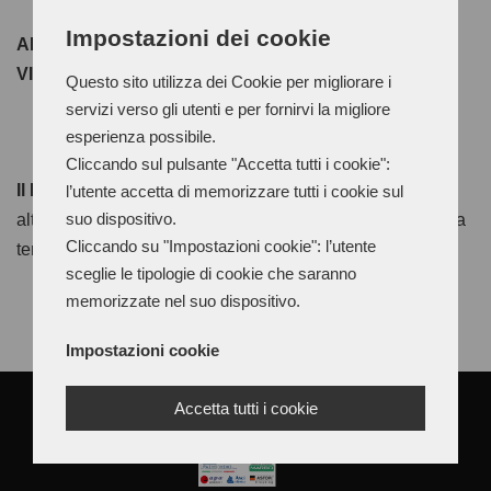
Impostazioni dei cookie
ADESIVO POLICLOROPRENICO A MEDUO ALTA
VISCOSITÀ RESISTENTE AL CALORE
Questo sito utilizza dei Cookie per migliorare i
servizi verso gli utenti e per fornirvi la migliore
esperienza possibile.
Cliccando sul pulsante "Accetta tutti i cookie":
Il Neoprene SD
è un adesivo policloroprenico a medio-
l’utente accetta di memorizzare tutti i cookie sul
suo dispositivo.
alta viscosità e alta presa iniziale con un’ottima resistenza
Cliccando su "Impostazioni cookie": l’utente
termica. Applicazione a pennello da entrambi i lati.
sceglie le tipologie di cookie che saranno
memorizzate nel suo dispositivo.
Impostazioni cookie
Accetta tutti i cookie