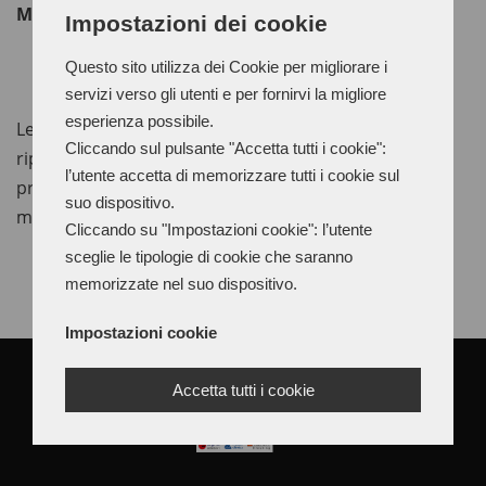
MATITE DI RITOCCO
Impostazioni dei cookie
Questo sito utilizza dei Cookie per migliorare i
servizi verso gli utenti e per fornirvi la migliore
esperienza possibile.
Le
matite di ritocco
sono matite di cera usate per
Cliccando sul pulsante "Accetta tutti i cookie":
riparare le pelli rovinate durante il processo di
l’utente accetta di memorizzare tutti i cookie sul
produzione. Disponibili in 50 colori in astucci da 10
suo dispositivo.
matite.
Cliccando su "Impostazioni cookie": l’utente
sceglie le tipologie di cookie che saranno
memorizzate nel suo dispositivo.
Impostazioni cookie
Accetta tutti i cookie