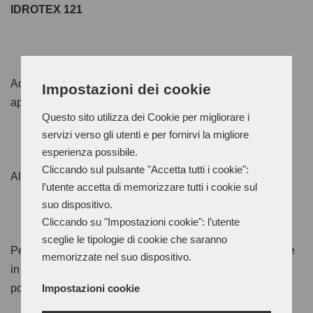
IDROTEX 121
Adesivo policloroprenico in dispersione acquosa
Impostazioni dei cookie
applicabile a spruzzo o a pennello;
Questo sito utilizza dei Cookie per migliorare i
servizi verso gli utenti e per fornirvi la migliore
esperienza possibile.
Cliccando sul pulsante "Accetta tutti i cookie":
Alta appiccicosità a freddo.
l’utente accetta di memorizzare tutti i cookie sul
suo dispositivo.
Cliccando su "Impostazioni cookie": l’utente
sceglie le tipologie di cookie che saranno
Perfetto per incollaggi di in calzatura di pellami e tessuti e
memorizzate nel suo dispositivo.
in tappezzeria e nel settore imbottiti di pelle finte pelli e
Impostazioni cookie
poliuretani e polistiroli espansi.