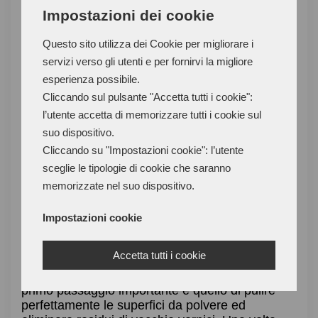
Impostazioni dei cookie
Chi lavora con il legno sa bene che per lavori
Questo sito utilizza dei Cookie per migliorare i
semplici conviene utilizzare una colla vinilica,
mentre quando ci sono combinazioni di materiali
servizi verso gli utenti e per fornirvi la migliore
diversi, come legno e tessuto una base
esperienza possibile.
epossidica sarebbe più forte e indicata.
Cliccando sul pulsante "Accetta tutti i cookie":
l’utente accetta di memorizzare tutti i cookie sul
La colla al poliuretano è utilizzata soprattutto nel
suo dispositivo.
settore industriale, in quanto una volta aperta,
Cliccando su "Impostazioni cookie": l’utente
risulta molto sensibile all’umidità e se non ben
sceglie le tipologie di cookie che saranno
conservata tende a solidificarsi nella propria
confezione.
memorizzate nel suo dispositivo.
Come utilizzare la colla per il
Impostazioni cookie
legno
Accetta tutti i cookie
Per utilizzare al meglio la colla per il legno, il
primo passaggio importante è quello di pulire
perfettamente le superfici da polvere ed