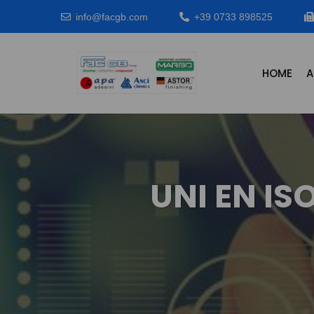
info@facgb.com
+39 0733 898525
HOME
A
UNI EN IS