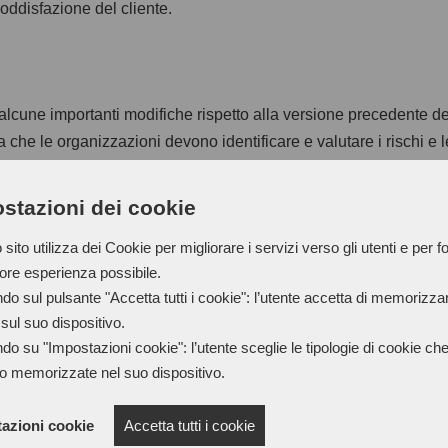
oddisfazione del cliente.
alcune importanti modifiche rispetto alla versione precedente del
a che le organizzazioni devono identificare e valutare i rischi e 
e di migliorarsi nel tempo. Questo approccio permette di prendere
e problematiche e a migliorare la performance complessiva dell'
stazioni dei cookie
sito utilizza dei Cookie per migliorare i servizi verso gli utenti e per fo
iore esperienza possibile.
do sul pulsante "Accetta tutti i cookie": l’utente accetta di memorizzare
il focus sulla leadership e il coinvolgimento della direzione. La
sul suo dispositivo.
ella alta dirigenza nella gestione della qualità. I leader devono
do su "Impostazioni cookie": l’utente sceglie le tipologie di cookie ch
 della qualità che coinvolga tutti i membri del team. Questo app
o memorizzate nel suo dispositivo.
nnovazione.
azioni cookie
Accetta tutti i cookie